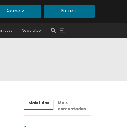
Assine
Entre
unistas
Newsletter
Mais lidas
Mais
Últimas
comentadas
notícias