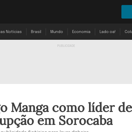
mas Notícias
Brasil
Mundo
Economia
Lado oa!
Col
go Manga como líder de
rupção em Sorocaba