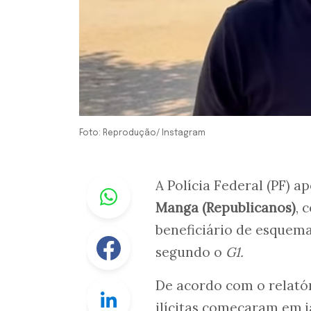
Foto: Reprodução/ Instagram
Whastapp
A Polícia Federal (PF) 
Manga (Republicanos)
, 
beneficiário de esquem
Facebook
segundo o
G1.
De acordo com o relatóri
Linkedin
ilícitas começaram em j