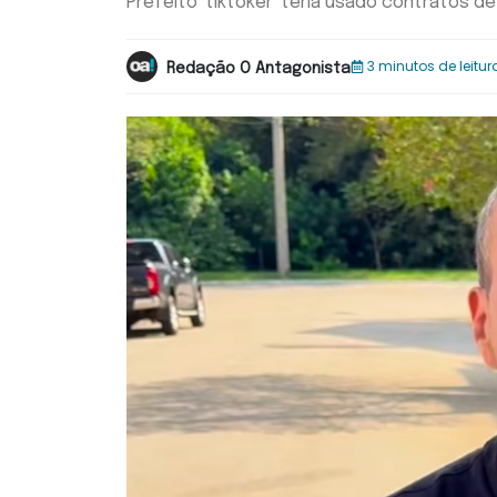
Prefeito 'tiktoker' teria usado contratos de 
3 minutos de leitur
Redação O Antagonista