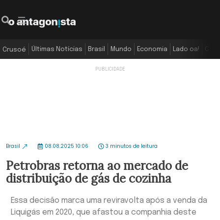
Últimas Notícias
Brasil
Mundo
Economia
Lado oa!
Colu
Crusoé
Brasil
08.08.2025 10:06
3 minutos de leitura
Petrobras retorna ao mercado de
distribuição de gás de cozinha
Essa decisão marca uma reviravolta após a venda da
Liquigás em 2020, que afastou a companhia deste