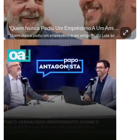
“Quem Nunca Pediu Um Empréstimo A Um Amigo?”, Diz Lula Ao Defender Seu Ex-Chefe De Gabinete
“Quem nunca pediu um empréstimo a um amigo?”, diz Lula ao defender seu ex-chefe de gabinete Marcola, que recebeu R$ 249 mil de uma empresa ligada a uma amiga de Lulinha. #OAntagonista Se você busca informação com credibilidade, inscreva-se agora e ative o