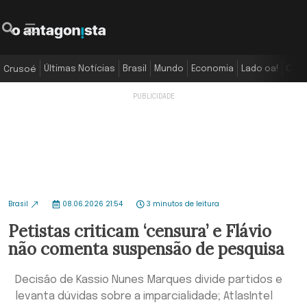
Últimas Notícias
Brasil
Mundo
Economia
Lado oa!
Colu
Crusoé
Brasil
08.06.2026 21:54
3 minutos de leitura
Petistas criticam ‘censura’ e Flávio
não comenta suspensão de pesquisa
Decisão de Kassio Nunes Marques divide partidos e
levanta dúvidas sobre a imparcialidade; AtlasIntel