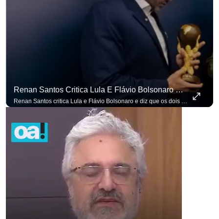
para não perder nenhuma at
Renan Santos Critica Lula E Flávio Bolsonaro E Diz Que Os Dois São Lados Da Mesma Moeda.
Renan Santos critica Lula e Flávio Bolsonaro e diz que os dois são lados da mesma moeda. #OAntagonista Se você busca informação com credibilidade, inscreva-se agora e ative o