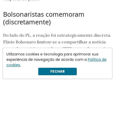
Bolsonaristas comemoram
(discretamente)
Do lado do PL, a reação foi estrategicamente discreta.
Flávio Bolsonaro limitou-se a compartilhar a notícia
nas redes sociais com a frase
“TSE suspende pesquisa
Utilizamos cookies e tecnologia para aprimorar sua
que induzia respostas contra Flávio Bolsonaro”
, sem
experiência de navegação de acordo com a
Política de
emitir nota formal ou conceder declarações.
cookies.
FECHAR