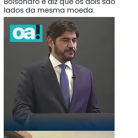
Bolsonaro e diz que os dois são
lados da mesma moeda.