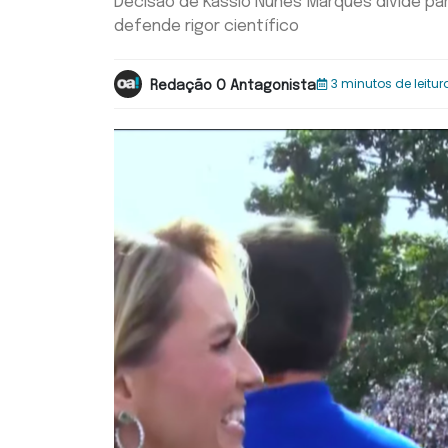
Decisão de Kassio Nunes Marques divide part
defende rigor científico
3 minutos de leitur
Redação O Antagonista