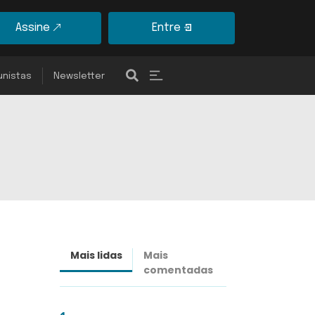
Assine
Entre
unistas
Newsletter
Mais lidas
Mais
Últimas
comentadas
notícias