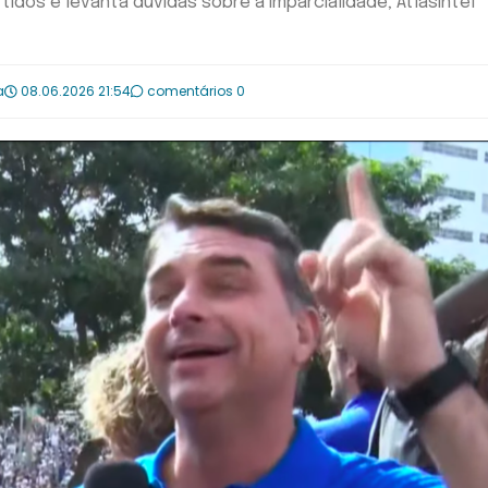
idos e levanta dúvidas sobre a imparcialidade; AtlasIntel
a
08.06.2026 21:54
comentários 0