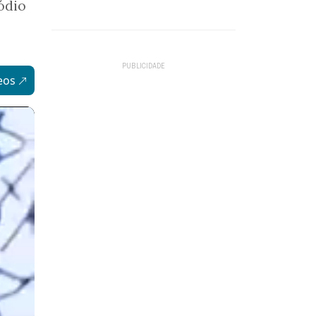
ódio
eos