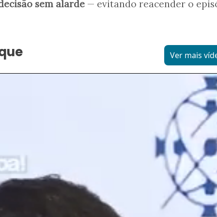
decisão sem alarde
— evitando reacender o epis
aque
Ver mais víd