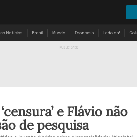
mas Notícias
Brasil
Mundo
Economia
Lado oa!
Col
 ‘censura’ e Flávio não
ão de pesquisa