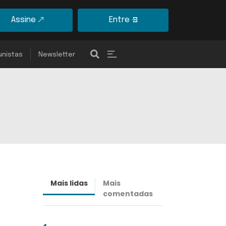
Assine
Entre
unistas
Newsletter
Mais lidas
Mais
Últimas
comentadas
notícias