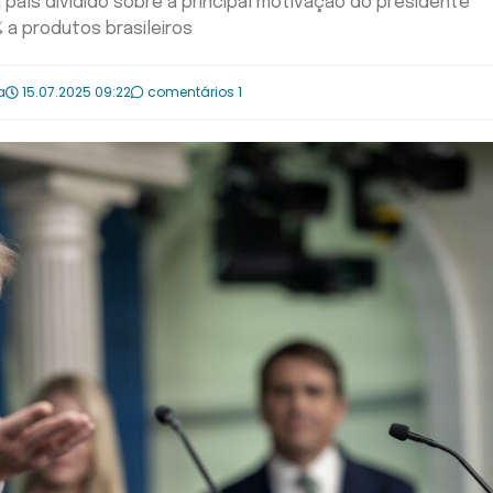
aís dividido sobre a principal motivação do presidente
% a produtos brasileiros
a
15.07.2025 09:22
comentários 1