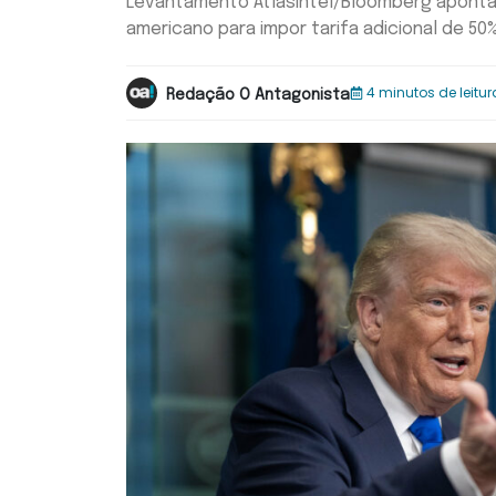
Levantamento AtlasIntel/Bloomberg aponta p
americano para impor tarifa adicional de 50
4 minutos de leitur
Redação O Antagonista