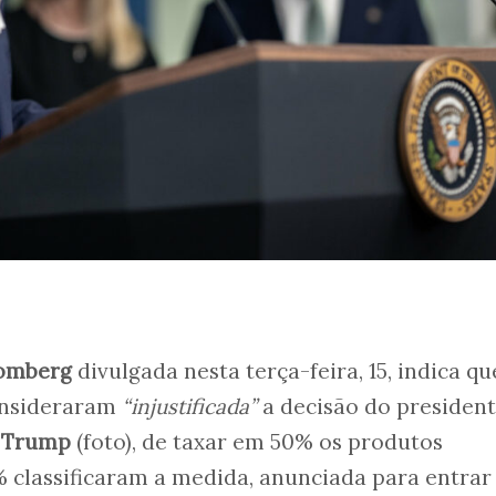
oomberg
divulgada nesta terça-feira, 15, indica qu
consideraram
“injustificada”
a decisão do president
 Trump
(foto), de taxar em 50% os produtos
*% classificaram a medida, anunciada para entra