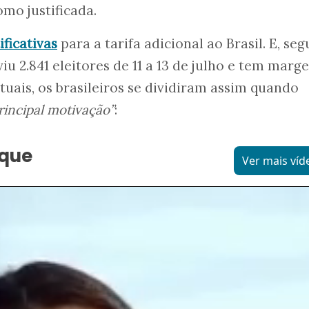
omo justificada.
ficativas
para a tarifa adicional ao Brasil. E, se
u 2.841 eleitores de 11 a 13 de julho e tem marg
tuais, os brasileiros se dividiram assim quando
rincipal motivação”
:
aque
Ver mais víd