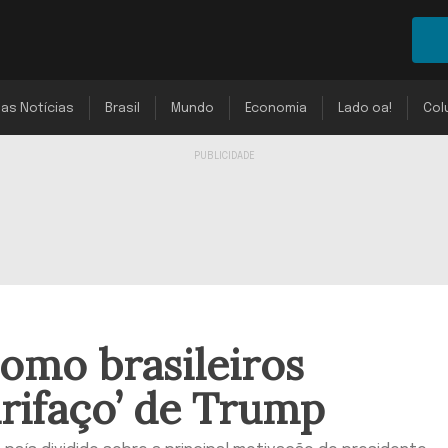
mas Notícias
Brasil
Mundo
Economia
Lado oa!
Col
como brasileiros
arifaço’ de Trump