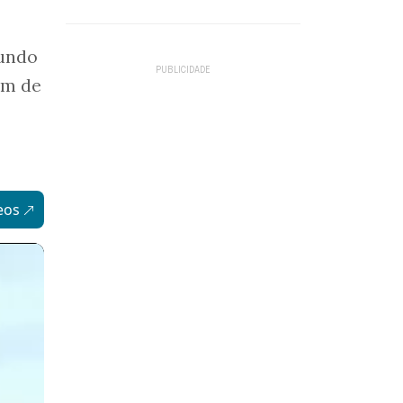
gundo
em de
eos