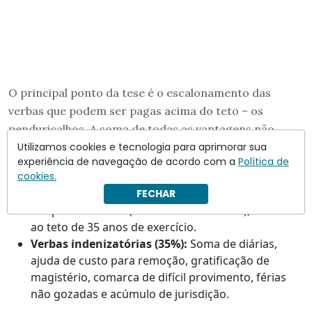
O principal ponto da tese é o escalonamento das
verbas que podem ser pagas acima do teto – os
penduricalhos. A soma de todas as vantagens não
pode exceder 70% do teto. O limite foi dividido em dois
Utilizamos cookies e tecnologia para aprimorar sua
experiência de navegação de acordo com a
Política de
blocos de 35%:
cookies.
Antiguidade (35%):
Parcela de valorização por
FECHAR
tempo na carreira (5% a cada cinco anos), limitada
ao teto de 35 anos de exercício.
Verbas indenizatórias (35%):
Soma de diárias,
ajuda de custo para remoção, gratificação de
magistério, comarca de difícil provimento, férias
não gozadas e acúmulo de jurisdição.