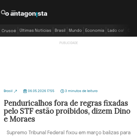
Últimas Notícias
Brasil
Mundo
Economia
Lado oa!
Colu
Crusoé
Brasil
06.05.2026 17:55
3 minutos de leitura
Penduricalhos fora de regras fixadas
pelo STF estão proibidos, dizem Dino
e Moraes
Supremo Tribunal Federal fixou em março balizas para