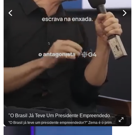
para não perder nenhuma atualização!
Ouça O Antagonista nos principais 
"O Brasil Já Teve Um Presidente Empreendedor?"
"O Brasil já teve um presidente empreendedor?" Zema é o primeiro a sentar na cadeira. Outros três presidenciáveis ainda vão passar por ela. A Sabatina Presidencial está no ar, com perguntas que vieram de uma pesquisa inédita com empresários. Acompanhe AO VIVO no YouTube do G4 Business. Se você busca informação com credibilidade, inscreva-se agora e ative o