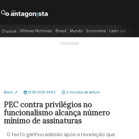
Últimas Notícias
Brasil
Mundo
Economia
Lado oa!
Colu
Crusoé
Brasil
13.08.2025 09:52
2 minutos de leitura
PEC contra privilégios no
funcionalismo alcança número
mínimo de assinaturas
O texto ganhou adesão após a revelação que