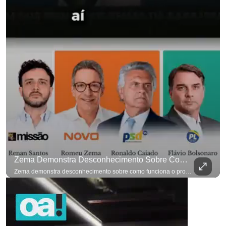
Zema Demonstra Desconhecimento Sobre Como Funciona O Processo De Mudança Das Leis. #OAntagonista
para não perder nenhuma atualização!
Ouça O Antagonista nos principais 
Zema demonstra desconhecimento sobre como funciona o processo de mudança das leis. #OAntagonista Se você busca informação com credibilidade, inscreva-se agora e ative o