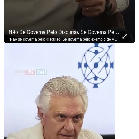
Não Se Governa Pelo Discurso. Se Governa Pelo Exemplo De Vida", Alfineta Ronaldo Caiado
para não perder nenhuma atualização!
Ouça O Antagonista nos principais 
"Não se governa pelo discurso. Se governa pelo exemplo de vida", alfineta Ronaldo Caiado, respondendo a empresários na primeira Sabatina Presidencial com a pauta definida por quem constrói o país. Se você busca informação com credibilidade, inscreva-se agora e ative o