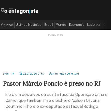
Últimas Notícias
Brasil
Mundo
Economia
Lado oa!
Colu
Crusoé
Brasil
02.07.2026 07:57
4 minutos de leitura
Pastor Márcio Poncio é preso no RJ
Ele é um dos alvos da quinta fase da Operação Unha e
Carne, que também mira o bicheiro Adilson Oliveira
Coutinho Filho e o ex-deputado estadual Rodrigo