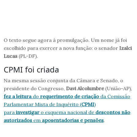
O texto segue agora à promulgação. Um nome já foi
escolhido para exercer a nova função: o senador
Izalci
Lucas
(PL-DF).
CPMI foi criada
Na mesma sessão conjunta da Câmara e Senado, o
presidente do Congresso,
Davi Alcolumbre
(União-AP),
fez a leitura
do
requerimento de criação
da Comissão
Parlamentar Mista de Inquérito (
CPMI
)
para
investigar
o esquema nacional de
descontos não
autorizados
em
aposentadorias e pensões
.