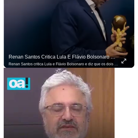
p
Renan Santos Critica Lula E Flávio Bolsonaro E Diz Que Os Dois São Lados Da Mesma Moeda.
Renan Santos critica Lula e Flávio Bolsonaro e diz que os dois são lados da mesma moeda. #OAntagonista Se você busca informação com credibilidade, inscreva-se agora e ative o