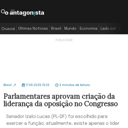
Últimas Notícias
Brasil
Mundo
Economia
Lado oa!
Colu
Crusoé
Brasil
17.06.2025 19:23
3 minutos de leitura
Parlamentares aprovam criação da
liderança da oposição no Congresso
Senador Izalci Lucas (PL-DF) foi escolhido para
exercer a função; atualmente, existe apenas o líder