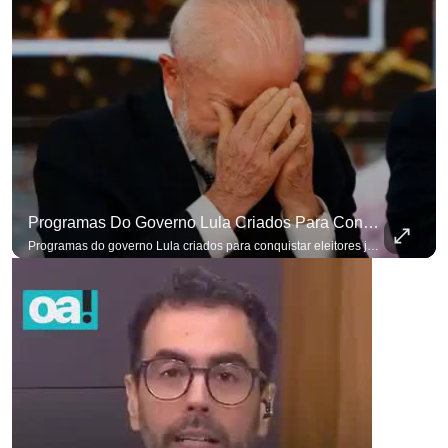
Programas Do Governo Lula Criados Para Conquistar Eleitores Já Não Têm Mais O Mesmo Efeito
Programas do governo Lula criados para conquistar eleitores já não têm o mesmo efeito de campanhas anteriores. #OAntagonista Se você busca informação com credibilidade, inscreva-se agora e ative o