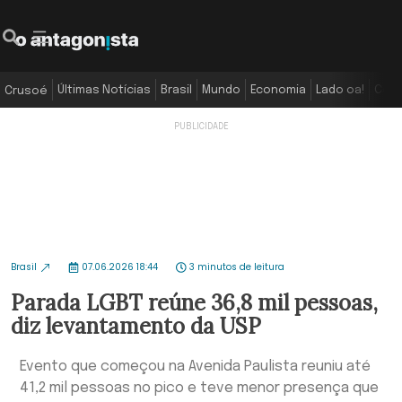
Últimas Notícias
Brasil
Mundo
Economia
Lado oa!
Colu
Crusoé
Brasil
07.06.2026 18:44
3 minutos de leitura
Parada LGBT reúne 36,8 mil pessoas,
diz levantamento da USP
Evento que começou na Avenida Paulista reuniu até
41,2 mil pessoas no pico e teve menor presença que