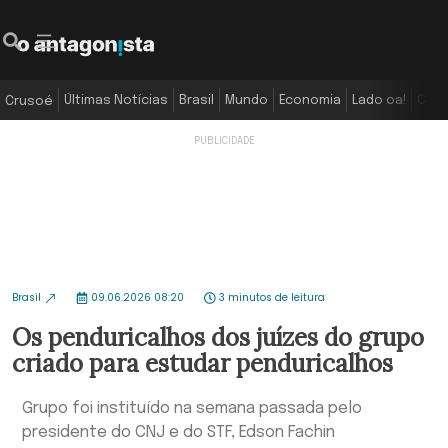
Últimas Notícias
Brasil
Mundo
Economia
Lado oa!
Colu
Crusoé
Brasil
09.06.2026 08:20
3 minutos de leitura
Os penduricalhos dos juízes do grupo
criado para estudar penduricalhos
Grupo foi instituído na semana passada pelo
presidente do CNJ e do STF, Edson Fachin