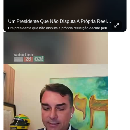
Um Presidente Que Não Disputa A Própria Reeleição Decide Pensando Em Quem Vem Depois.
para não perder nenhuma atualização!
Ouça O Antagonista nos principais 
Um presidente que não disputa a própria reeleição decide pensando em quem vem depois. Foi assim que Flávio Bolsonaro defendeu a PEC do fim da reeleição, primeira das medidas que citou para o ambiente de negócios. Se você busca informação com credibilidade, inscreva-se agora e ative o