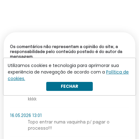
Os comentários não representam a opinião do site; a
responsabilidade pelo conteúdo postado é do autor da
mensagem.
Utilizamos cookies e tecnologia para aprimorar sua
Comentários (4)
experiência de navegação de acordo com a
Política de
cookies.
Fabio
16.05.2026 13:47
FECHAR
Ironicamente o "intocável" dele que era o
Flávio inviabiizou a candidatura dele no Novo,
kkkk
16.05.2026 13:01
Topo entrar numa vaquinha p/ pagar o
processo!!!