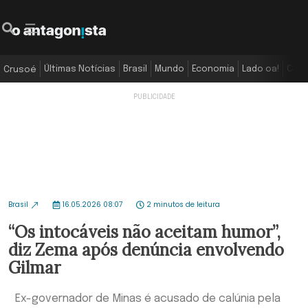
Últimas Notícias
Brasil
Mundo
Economia
Lado oa!
Colu
Crusoé
Brasil
16.05.2026 08:07
2 minutos de leitura
“Os intocáveis não aceitam humor”,
diz Zema após denúncia envolvendo
Gilmar
Ex-governador de Minas é acusado de calúnia pela