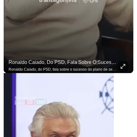
Ronaldo Caiado, Do PSD, Fala Sobre O Sucesso Do Plano De Segurança Pública
Ronaldo Caiado, do PSD, fala sobre o sucesso do plano de segurança pública como governador de Goiás, sendo um incentivo aos empreendedores locais. Se você busca informação com credibilidade, inscreva-se agora e ative o