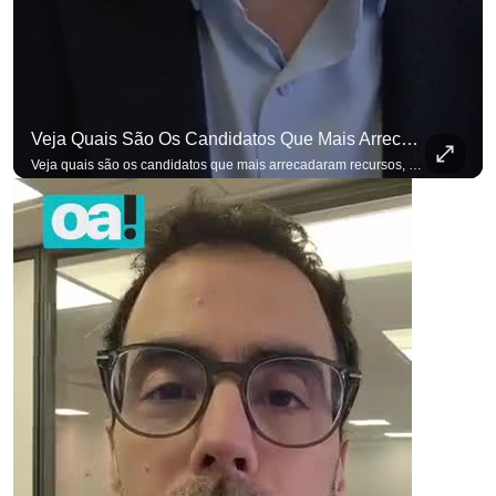
Veja Quais São Os Candidatos Que Mais Arrecadaram Recursos, Até Agora, Por Meio De Vaquinhas Eleito
Veja quais são os candidatos que mais arrecadaram recursos, até agora, por meio de vaquinhas eleitorais. #OAntagonista Se você busca informação com credibilidade, inscreva-se agora e ative o