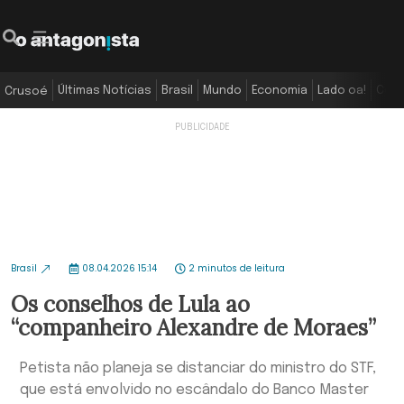
Últimas Notícias
Brasil
Mundo
Economia
Lado oa!
Colu
Crusoé
Brasil
08.04.2026 15:14
2 minutos de leitura
Os conselhos de Lula ao
“companheiro Alexandre de Moraes”
Petista não planeja se distanciar do ministro do STF,
que está envolvido no escândalo do Banco Master