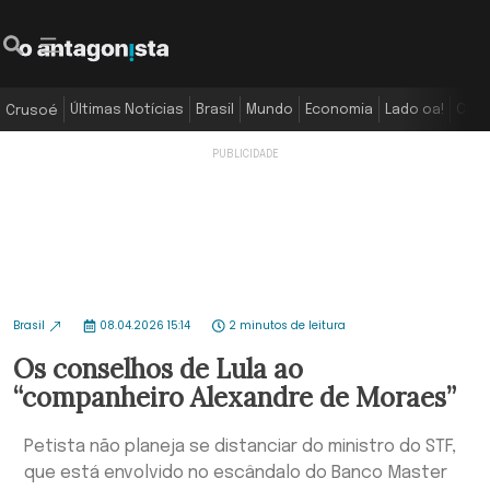
Últimas Notícias
Brasil
Mundo
Economia
Lado oa!
Colu
Crusoé
Brasil
08.04.2026 15:14
2 minutos de leitura
Os conselhos de Lula ao
“companheiro Alexandre de Moraes”
Petista não planeja se distanciar do ministro do STF,
que está envolvido no escândalo do Banco Master