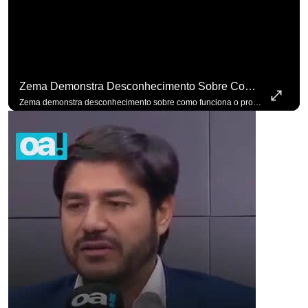
Zema Demonstra Desconhecimento Sobre Como Funciona O Processo De Mudança Das Leis. #OAntagonista
Zema demonstra desconhecimento sobre como funciona o processo de mudança das leis. #OAntagonista Se você busca informação com credibilidade, inscreva-se agora e ative o