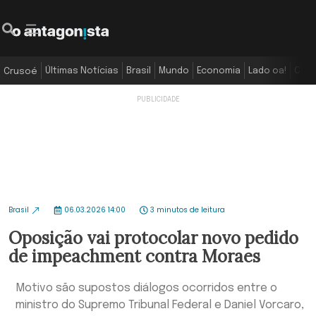
Últimas Notícias
Brasil
Mundo
Economia
Lado oa!
Colu
Crusoé
Brasil
06.03.2026 14:00
3 minutos de leitura
Oposição vai protocolar novo pedido
de impeachment contra Moraes
Motivo são supostos diálogos ocorridos entre o
ministro do Supremo Tribunal Federal e Daniel Vorcaro,