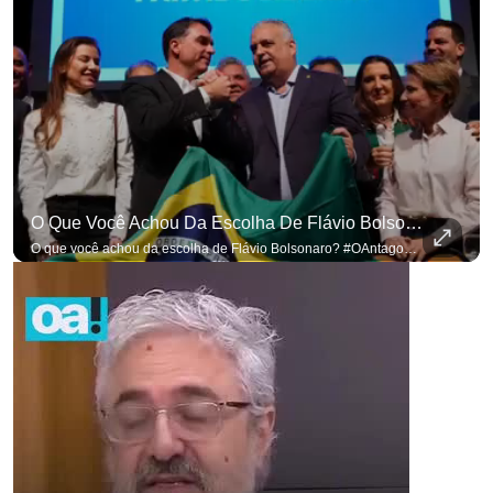
O Que Você Achou Da Escolha De Flávio Bolsonaro? #OAntagonista
O que você achou da escolha de Flávio Bolsonaro? #OAntagonista Se você busca informação com credibilidade, inscreva-se agora e ative o