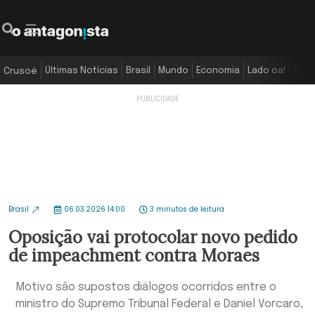
Últimas Notícias
Brasil
Mundo
Economia
Lado oa!
Colu
Crusoé
Brasil
06.03.2026 14:00
3 minutos de leitura
Oposição vai protocolar novo pedido
de impeachment contra Moraes
Motivo são supostos diálogos ocorridos entre o
ministro do Supremo Tribunal Federal e Daniel Vorcaro,