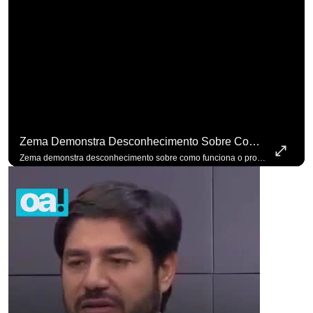
Zema Demonstra Desconhecimento Sobre Como Funciona O Processo De Mudança Das Leis. #OAntagonista
Zema demonstra desconhecimento sobre como funciona o processo de mudança das leis. #OAntagonista Se você busca informação com credibilidade, inscreva-se agora e ative o