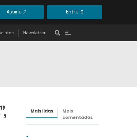
Assine
Entre
unistas
Newsletter
”,
Mais lidas
Mais
Últimas
comentadas
notícias