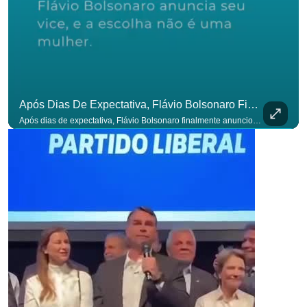
Após Dias De Expectativa, Flávio Bolsonaro Finalmente Anunciou Seu Vice. #OAntagonista
Após dias de expectativa, Flávio Bolsonaro finalmente anunciou seu vice. #OAntagonista Se você busca informação com credibilidade, inscreva-se agora e ative o