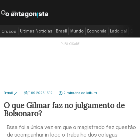
Últimas Notícias
Brasil
Mundo
Economia
Lado oa!
Colu
Crusoé
Brasil
11.09.2025 15:12
2 minutos de leitura
O que Gilmar faz no julgamento de
Bolsonaro?
Essa foi a única vez em que o magistrado fez questão
de acompanhar in loco o trabalho dos colegas