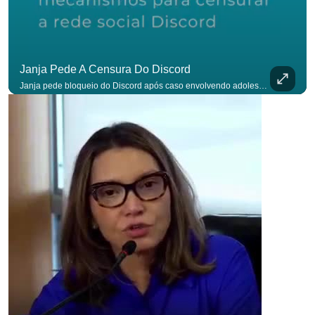
Janja Pede A Censura Do Discord
Janja pede bloqueio do Discord após caso envolvendo adolescente: “Precisamos tirar do ar”. #OAntagonista Se você busca informação com credibilidade, inscreva-se agora e ative o