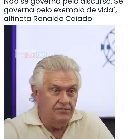
Não se governa pelo discurso. Se
governa pelo exemplo de vida",
alfineta Ronaldo Caiado