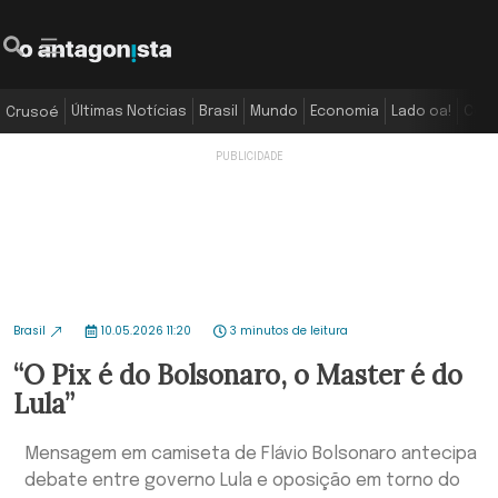
Últimas Notícias
Brasil
Mundo
Economia
Lado oa!
Colu
Crusoé
Brasil
10.05.2026 11:20
3 minutos de leitura
“O Pix é do Bolsonaro, o Master é do
Lula”
Mensagem em camiseta de Flávio Bolsonaro antecipa
debate entre governo Lula e oposição em torno do