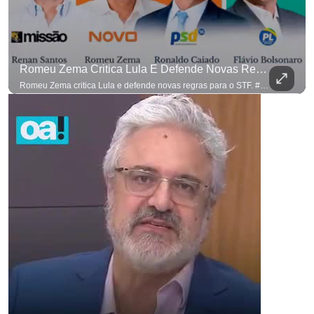
Romeu Zema Critica Lula E Defende Novas Regras Para O STF. #OAntagonista
Romeu Zema critica Lula e defende novas regras para o STF. #OAntagonista Se você busca informação com credibilidade, inscreva-se agora e ative o