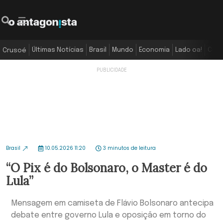
Últimas Notícias
Brasil
Mundo
Economia
Lado oa!
Colu
Crusoé
Brasil
10.05.2026 11:20
3 minutos de leitura
“O Pix é do Bolsonaro, o Master é do
Lula”
Mensagem em camiseta de Flávio Bolsonaro antecipa
debate entre governo Lula e oposição em torno do