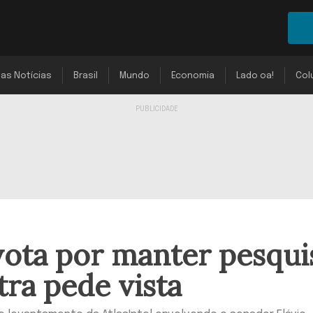
mas Notícias
Brasil
Mundo
Economia
Lado oa!
Col
ota por manter pesqui
tra pede vista