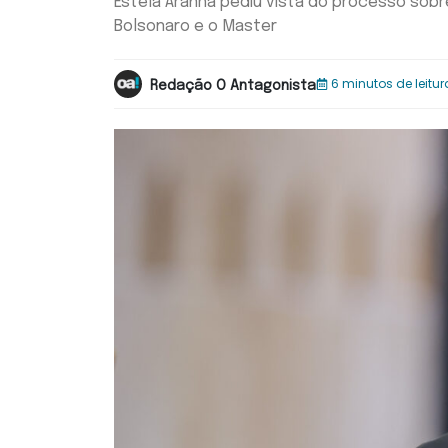
Estela Aranha pediu vista do processo sobr
Bolsonaro e o Master
6 minutos de leitur
Redação O Antagonista