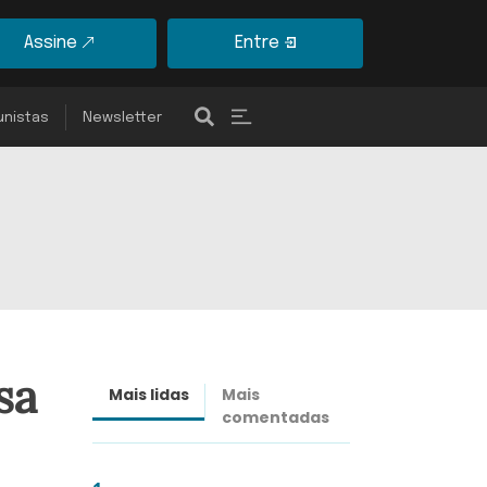
Assine
Entre
unistas
Newsletter
sa
Mais lidas
Mais
Últimas
comentadas
notícias