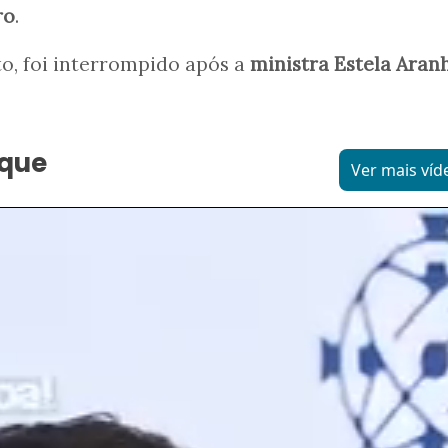
ro
.
o, foi interrompido após a
ministra Estela Aran
aque
Ver mais víd