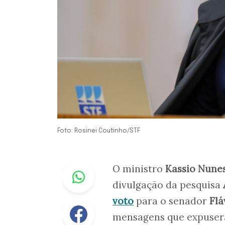
Foto: Rosinei Coutinho/STF
Whastapp
O ministro
Kassio Nune
divulgação da pesquisa
voto
para o senador
Flá
Facebook
mensagens que expusera