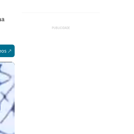
ha
eos