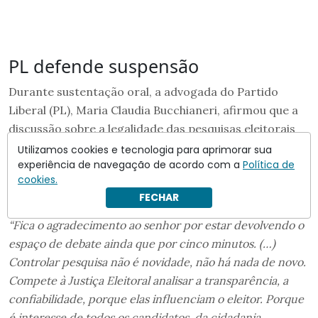
PL defende suspensão
Durante sustentação oral, a advogada do Partido
Liberal (PL), Maria Claudia Bucchianeri, afirmou que a
discussão sobre a legalidade das pesquisas eleitorais
não tem
“coloração partidária”.
Utilizamos cookies e tecnologia para aprimorar sua
experiência de navegação de acordo com a
Política de
Segundo a defesa do PL, o TSE falhou ao permitir que o
cookies.
levantamento circulasse
“por vinte dias”.
FECHAR
“Fica o agradecimento ao senhor por estar devolvendo o
espaço de debate ainda que por cinco minutos. (…)
Controlar pesquisa não é novidade, não há nada de novo.
Compete à Justiça Eleitoral analisar a transparência, a
confiabilidade, porque elas influenciam o eleitor. Porque
é interesse de todos os candidatos, da cidadania…