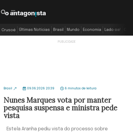
Últimas Notícias
Brasil
Mundo
Economia
Lado oa!
Colu
Crusoé
Brasil
09.06.2026 20:39
6 minutos de leitura
Nunes Marques vota por manter
pesquisa suspensa e ministra pede
vista
Estela Aranha pediu vista do processo sobre