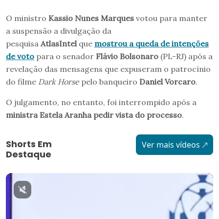
O ministro
Kassio Nunes Marques
votou para manter
a suspensão a divulgação da
pesquisa
AtlasIntel
que
mostrou a queda de intenções
de voto
para o senador
Flávio Bolsonaro
(PL-RJ) após a
revelação das mensagens que expuseram o patrocínio
do filme
Dark Horse
pelo banqueiro
Daniel Vorcaro
.
O julgamento, no entanto, foi interrompido após a
ministra Estela Aranha pedir vista do processo
.
Shorts Em
Ver mais vídeos
Destaque