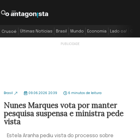
Últimas Notícias
Brasil
Mundo
Economia
Lado oa!
Colu
Crusoé
Brasil
09.06.2026 20:39
6 minutos de leitura
Nunes Marques vota por manter
pesquisa suspensa e ministra pede
vista
Estela Aranha pediu vista do processo sobre