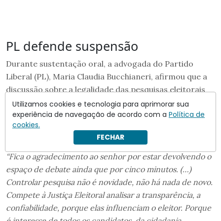
PL defende suspensão
Durante sustentação oral, a advogada do Partido
Liberal (PL), Maria Claudia Bucchianeri, afirmou que a
discussão sobre a legalidade das pesquisas eleitorais
não tem
“coloração partidária”.
Utilizamos cookies e tecnologia para aprimorar sua
experiência de navegação de acordo com a
Política de
Segundo a defesa do PL, o TSE falhou ao permitir que o
cookies.
levantamento circulasse
“por vinte dias”.
FECHAR
“Fica o agradecimento ao senhor por estar devolvendo o
espaço de debate ainda que por cinco minutos. (…)
Controlar pesquisa não é novidade, não há nada de novo.
Compete à Justiça Eleitoral analisar a transparência, a
confiabilidade, porque elas influenciam o eleitor. Porque
é interesse de todos os candidatos, da cidadania…