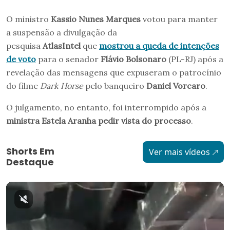
O ministro
Kassio Nunes Marques
votou para manter
a suspensão a divulgação da
pesquisa
AtlasIntel
que
mostrou a queda de intenções
de voto
para o senador
Flávio Bolsonaro
(PL-RJ) após a
revelação das mensagens que expuseram o patrocínio
do filme
Dark Horse
pelo banqueiro
Daniel Vorcaro
.
O julgamento, no entanto, foi interrompido após a
ministra Estela Aranha pedir vista do processo
.
Shorts Em
Ver mais vídeos
Destaque