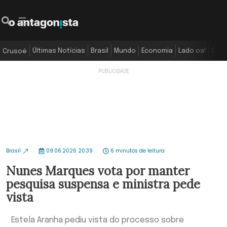
Últimas Notícias
Brasil
Mundo
Economia
Lado oa!
Colu
Crusoé
Brasil
09.06.2026 20:39
6 minutos de leitura
Nunes Marques vota por manter
pesquisa suspensa e ministra pede
vista
Estela Aranha pediu vista do processo sobre