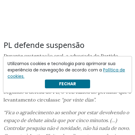
PL defende suspensão
Durante sustentação oral, a advogada do Partido
Utilizamos cookies e tecnologia para aprimorar sua
Liberal (PL), Maria Claudia Bucchianeri, afirmou que a
experiência de navegação de acordo com a
Política de
discussão sobre a legalidade das pesquisas eleitorais
cookies.
não tem
“coloração partidária”.
FECHAR
Segundo a defesa do PL, o TSE falhou ao permitir que o
levantamento circulasse
“por vinte dias”.
“Fica o agradecimento ao senhor por estar devolvendo o
espaço de debate ainda que por cinco minutos. (…)
Controlar pesquisa não é novidade, não há nada de novo.