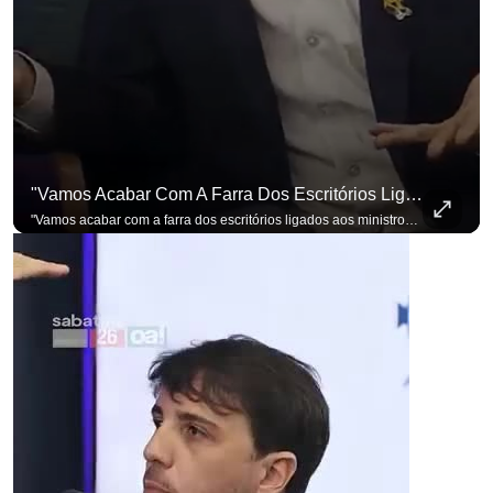
para não perder nenhuma at
"Vamos Acabar Com A Farra Dos Escritórios Ligados Aos Ministros Do STF"
"Vamos acabar com a farra dos escritórios ligados aos ministros do STF". Essa foi a resposta de Renan Santos ao ser questionado sobre o Judiciário. Se você busca informação com credibilidade, inscreva-se agora e ative o