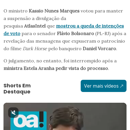
O ministro
Kassio Nunes Marques
votou para manter
a suspensão a divulgação da
pesquisa
AtlasIntel
que
mostrou a queda de intenções
de voto
para o senador
Flávio Bolsonaro
(PL-RJ) após a
revelação das mensagens que expuseram o patrocínio
do filme
Dark Horse
pelo banqueiro
Daniel Vorcaro
.
O julgamento, no entanto, foi interrompido após a
ministra Estela Aranha pedir vista do processo
.
Shorts Em
Ver mais vídeos
Destaque