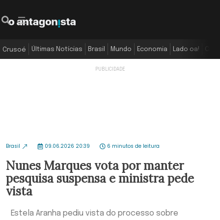
Últimas Notícias
Brasil
Mundo
Economia
Lado oa!
Colu
Crusoé
Brasil
09.06.2026 20:39
6 minutos de leitura
Nunes Marques vota por manter
pesquisa suspensa e ministra pede
vista
Estela Aranha pediu vista do processo sobre