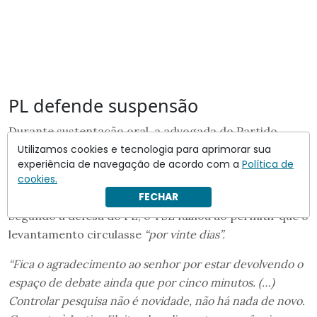
PL defende suspensão
Durante sustentação oral, a advogada do Partido
Utilizamos cookies e tecnologia para aprimorar sua
Liberal (PL), Maria Claudia Bucchianeri, afirmou que a
experiência de navegação de acordo com a
Política de
discussão sobre a legalidade das pesquisas eleitorais
cookies.
não tem
“coloração partidária”.
FECHAR
Segundo a defesa do PL, o TSE falhou ao permitir que o
levantamento circulasse
“por vinte dias”.
“Fica o agradecimento ao senhor por estar devolvendo o
espaço de debate ainda que por cinco minutos. (…)
Controlar pesquisa não é novidade, não há nada de novo.