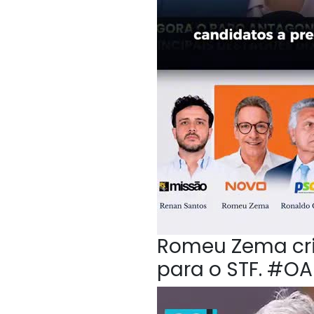
Romeu Zema crit
para o STF. #O