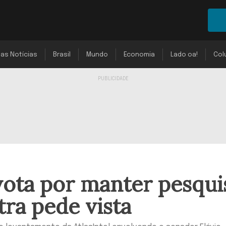
mas Notícias
Brasil
Mundo
Economia
Lado oa!
Col
ota por manter pesqui
tra pede vista