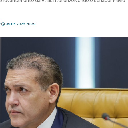
e levantamento da AtlasIntel envolvendo o senador Flávio
a
09.06.2026 20:39