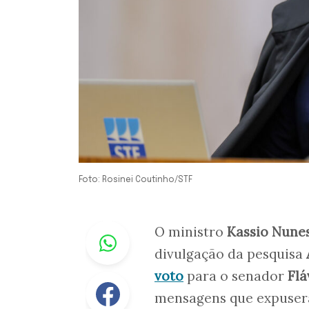
Foto: Rosinei Coutinho/STF
Whastapp
O ministro
Kassio Nune
divulgação da pesquisa
voto
para o senador
Flá
Facebook
mensagens que expusera