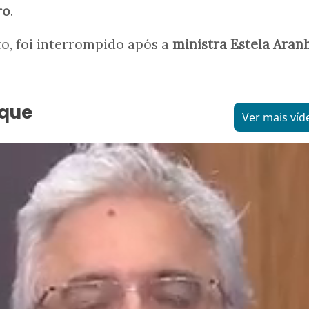
ro
.
o, foi interrompido após a
ministra Estela Aran
aque
Ver mais víd