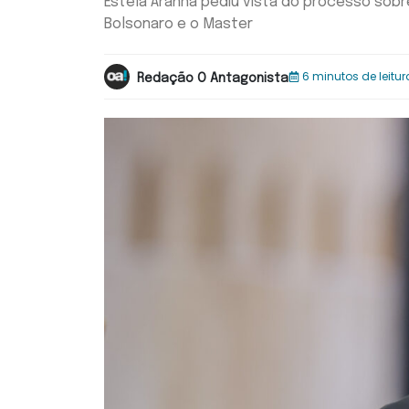
Estela Aranha pediu vista do processo sobr
Bolsonaro e o Master
6 minutos de leitur
Redação O Antagonista