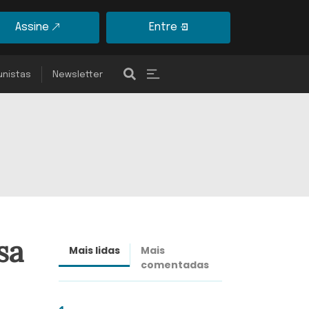
Assine
Entre
unistas
Newsletter
sa
Mais lidas
Mais
Últimas
comentadas
notícias