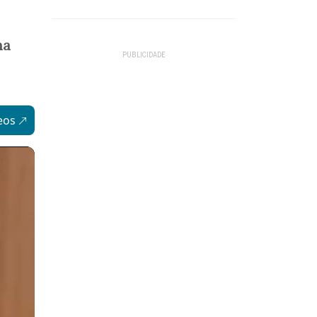
ha
eos