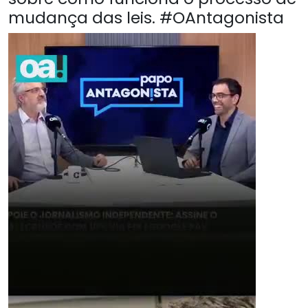
mudança das leis. #OAntagonista