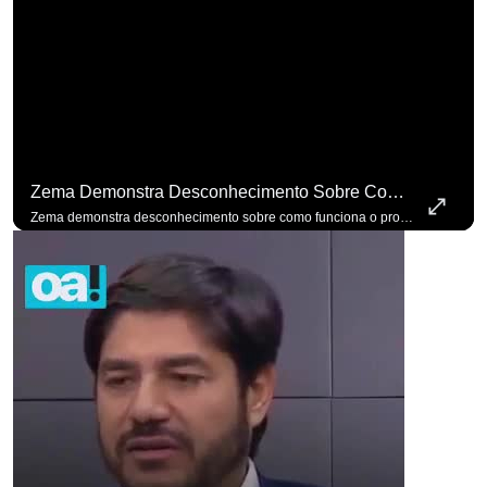
Zema Demonstra Desconhecimento Sobre Como Funciona O Processo De Mudança Das Leis. #OAntagonista
Zema demonstra desconhecimento sobre como funciona o processo de mudança das leis. #OAntagonista Se você busca informação com credibilidade, inscreva-se agora e ative o