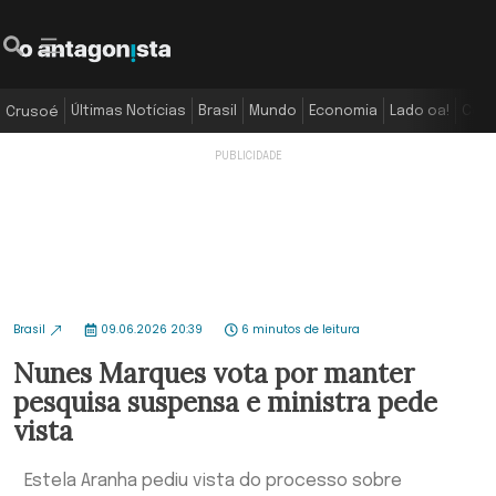
Últimas Notícias
Brasil
Mundo
Economia
Lado oa!
Colu
Crusoé
Brasil
09.06.2026 20:39
6 minutos de leitura
Nunes Marques vota por manter
pesquisa suspensa e ministra pede
vista
Estela Aranha pediu vista do processo sobre