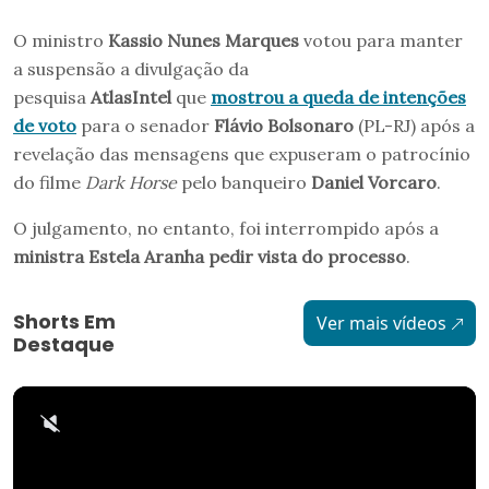
O ministro
Kassio Nunes Marques
votou para manter
a suspensão a divulgação da
pesquisa
AtlasIntel
que
mostrou a queda de intenções
de voto
para o senador
Flávio Bolsonaro
(PL-RJ) após a
revelação das mensagens que expuseram o patrocínio
do filme
Dark Horse
pelo banqueiro
Daniel Vorcaro
.
O julgamento, no entanto, foi interrompido após a
ministra Estela Aranha pedir vista do processo
.
Shorts Em
Ver mais vídeos
Destaque