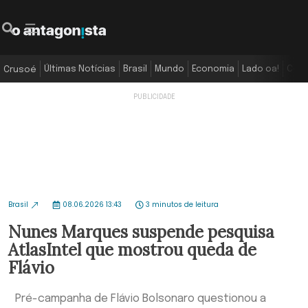
Últimas Notícias
Brasil
Mundo
Economia
Lado oa!
Colu
Crusoé
Brasil
08.06.2026 13:43
3 minutos de leitura
Nunes Marques suspende pesquisa
AtlasIntel que mostrou queda de
Flávio
Pré-campanha de Flávio Bolsonaro questionou a