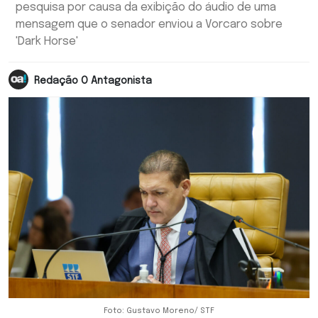
pesquisa por causa da exibição do áudio de uma
mensagem que o senador enviou a Vorcaro sobre
'Dark Horse'
Redação O Antagonista
Foto: Gustavo Moreno/ STF