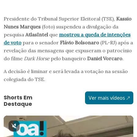
Presidente do Tribunal Superior Eleitoral (TSE),
Kassio
Nunes Marques
(foto) suspendeu a divulgação da
pesquisa
AtlasIntel
que
mostrou a queda de intenções
de voto
para o senador
Flávio Bolsonaro
(PL-RJ) após a
revelação das mensagens que expuseram o patrocínio
do filme
Dark Horse
pelo banqueiro
Daniel Vorcaro
.
A decisão é liminar e será levada a votação na sessão
colegiada do TSE.
Shorts Em
Ver mais vídeos
Destaque