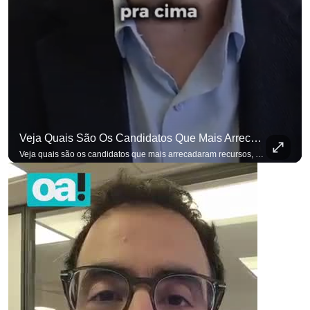
para não perder nenhuma at
Veja Quais São Os Candidatos Que Mais Arrecadaram Recursos, Até Agora, Por Meio De Vaquinhas Eleito
Veja quais são os candidatos que mais arrecadaram recursos, até agora, por meio de vaquinhas eleitorais. #OAntagonista Se você busca informação com credibilidade, inscreva-se agora e ative o