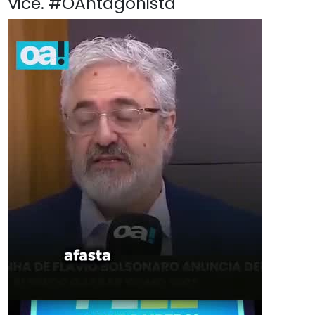
vice. #OAntagonista