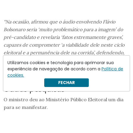
“Na ocasião, afirmou que o áudio envolvendo Flávio
Bolsonaro seria ‘muito problemático para a imagem’ do
pré-candidato e revelaria ‘fatos extremamente graves’,
capazes de comprometer ‘a viabilidade dele neste ciclo
eleitoral e a permanência dele na corrida’, defendendo,
ainda, a formulação das perguntas que associavam
Utilizamos cookies e tecnologia para aprimorar sua
grupos políticos ao denominado ‘esquema de fraudes
experiência de navegação de acordo com a
Política de
cookies.
financeiras do Banco Master'”
, segue Nunes na decisão.
FECHAR
Outras pesquisas
O ministro deu ao Ministério Público Eleitoral um dia
para se manifestar.