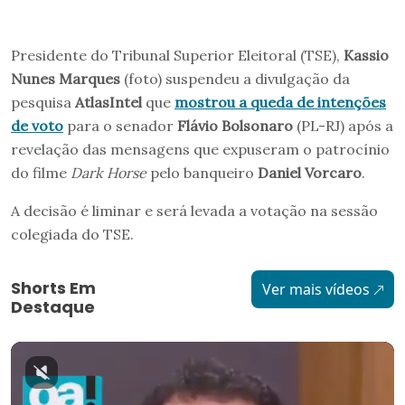
Presidente do Tribunal Superior Eleitoral (TSE),
Kassio
Nunes Marques
(foto) suspendeu a divulgação da
pesquisa
AtlasIntel
que
mostrou a queda de intenções
de voto
para o senador
Flávio Bolsonaro
(PL-RJ) após a
revelação das mensagens que expuseram o patrocínio
do filme
Dark Horse
pelo banqueiro
Daniel Vorcaro
.
A decisão é liminar e será levada a votação na sessão
colegiada do TSE.
Shorts Em
Ver mais vídeos
Destaque