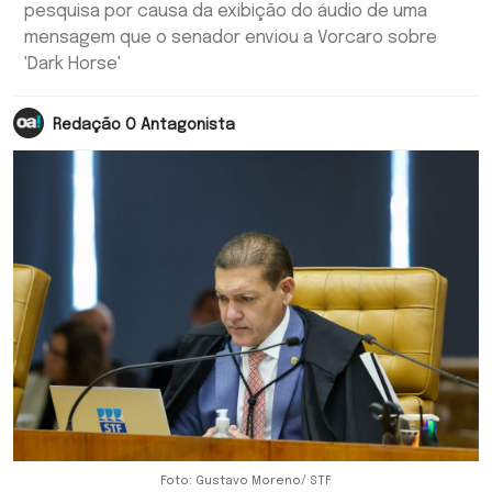
pesquisa por causa da exibição do áudio de uma
mensagem que o senador enviou a Vorcaro sobre
'Dark Horse'
Redação O Antagonista
Foto: Gustavo Moreno/ STF