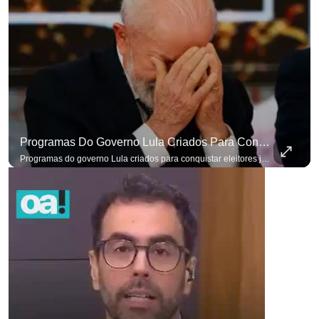
Programas Do Governo Lula Criados Para Conquistar Eleitores Já Não Têm Mais O Mesmo Efeito
para não perder nenhuma at
Programas do governo Lula criados para conquistar eleitores já não têm o mesmo efeito de campanhas anteriores. #OAntagonista Se você busca informação com credibilidade, inscreva-se agora e ative o