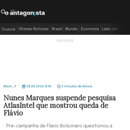
Últimas Notícias
Brasil
Mundo
Economia
Lado oa!
Colu
Crusoé
Brasil
08.06.2026 13:43
3 minutos de leitura
Nunes Marques suspende pesquisa
AtlasIntel que mostrou queda de
Flávio
Pré-campanha de Flávio Bolsonaro questionou a