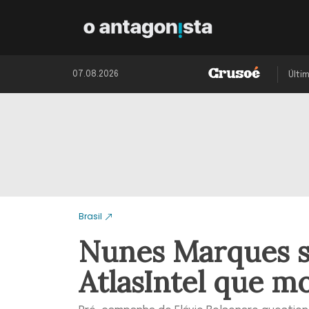
07.08.2026
Últi
Brasil
Nunes Marques s
AtlasIntel que m