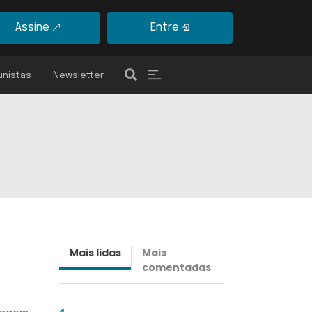
Assine
Entre
unistas
Newsletter
Mais lidas
Mais
Últimas
comentadas
notícias