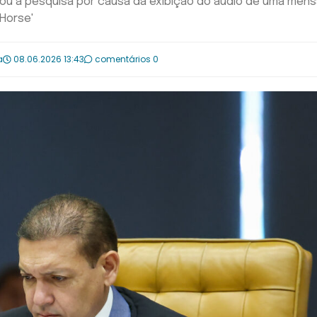
nou a pesquisa por causa da exibição do áudio de uma me
 Horse'
a
08.06.2026 13:43
comentários 0