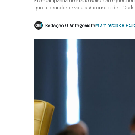
Pré-campanha de Flávio Bolsonaro questio
que o senador enviou a Vorcaro sobre 'Dark
3 minutos de leitur
Redação O Antagonista