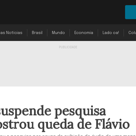
mas Notícias
Brasil
Mundo
Economia
Lado oa!
Col
uspende pesquisa
ostrou queda de Flávio