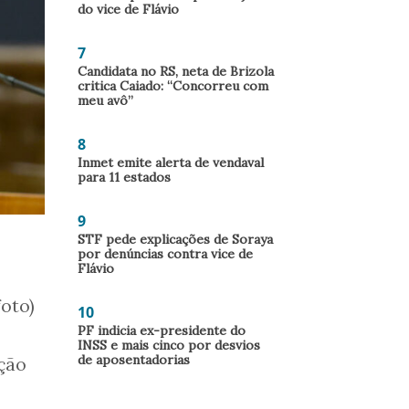
do vice de Flávio
7
Candidata no RS, neta de Brizola
critica Caiado: “Concorreu com
meu avô”
8
Inmet emite alerta de vendaval
para 11 estados
9
STF pede explicações de Soraya
por denúncias contra vice de
Flávio
foto)
10
PF indicia ex-presidente do
INSS e mais cinco por desvios
de aposentadorias
ação