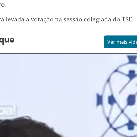
ro
.
rá levada a votação na sessão colegiada do TSE.
aque
Ver mais víd