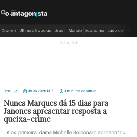
Últimas Notícias
Brasil
Mundo
Economia
Lado oa!
Colu
Crusoé
Brasil
09.06.2026 14:15
4 minutos de leitura
Nunes Marques dá 15 dias para
Janones apresentar resposta a
queixa-crime
A ex-primeira-dama Michelle Bolsonaro apresentou