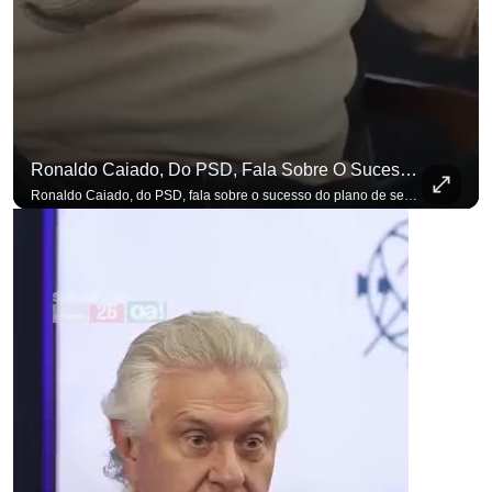
Ronaldo Caiado, Do PSD, Fala Sobre O Sucesso Do Plano De Segurança Pública
Ronaldo Caiado, do PSD, fala sobre o sucesso do plano de segurança pública como governador de Goiás, sendo um incentivo aos empreendedores locais. Se você busca informação com credibilidade, inscreva-se agora e ative o