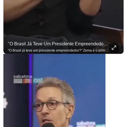
"O Brasil Já Teve Um Presidente Empreendedor?"
"O Brasil já teve um presidente empreendedor?" Zema é o primeiro a sentar na cadeira. Outros três presidenciáveis ainda vão passar por ela. A Sabatina Presidencial está no ar, com perguntas que vieram de uma pesquisa inédita com empresários. Acompanhe AO VIVO no YouTube do G4 Business. Se você busca informação com credibilidade, inscreva-se agora e ative o