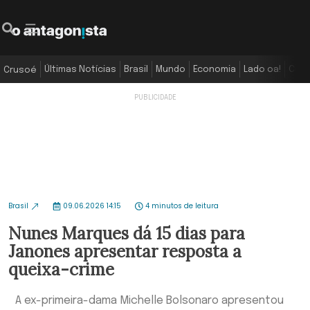
Últimas Notícias
Brasil
Mundo
Economia
Lado oa!
Colu
Crusoé
Brasil
09.06.2026 14:15
4 minutos de leitura
Nunes Marques dá 15 dias para
Janones apresentar resposta a
queixa-crime
A ex-primeira-dama Michelle Bolsonaro apresentou