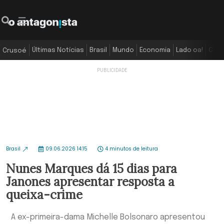
Últimas Notícias
Brasil
Mundo
Economia
Lado oa!
Colu
Crusoé
Brasil
09.06.2026 14:15
4 minutos de leitura
Nunes Marques dá 15 dias para
Janones apresentar resposta a
queixa-crime
A ex-primeira-dama Michelle Bolsonaro apresentou