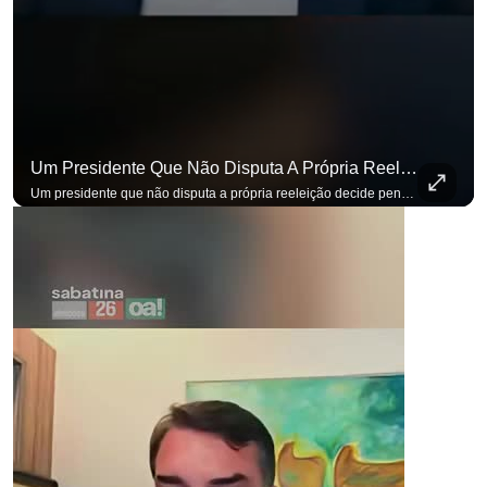
Um Presidente Que Não Disputa A Própria Reeleição Decide Pensando Em Quem Vem Depois.
Um presidente que não disputa a própria reeleição decide pensando em quem vem depois. Foi assim que Flávio Bolsonaro defendeu a PEC do fim da reeleição, primeira das medidas que citou para o ambiente de negócios. Se você busca informação com credibilidade, inscreva-se agora e ative o