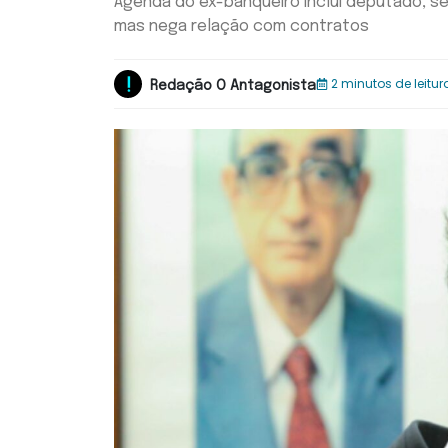
Agenda do ex-banqueiro inclui deputado, se
mas nega relação com contratos
2 minutos de leitur
Redação O Antagonista