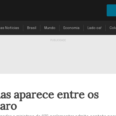
mas Notícias
Brasil
Mundo
Economia
Lado oa!
Col
as aparece entre os
caro