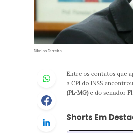
Nikolas Ferreira
Whastapp
Entre os contatos que 
a CPI do INSS encontro
(PL-MG)
e do senador
Fl
Facebook
Shorts Em Dest
Linkedin