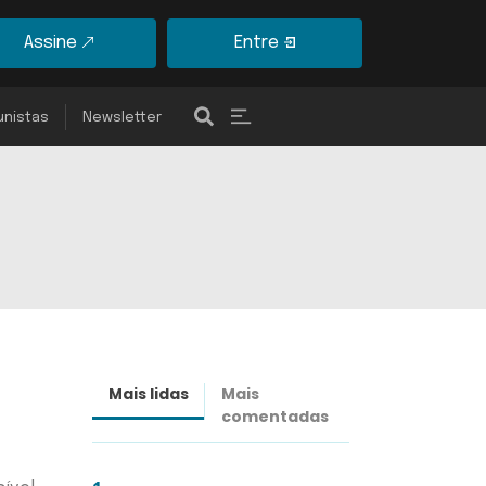
Assine
Entre
unistas
Newsletter
Mais lidas
Mais
Últimas
comentadas
notícias