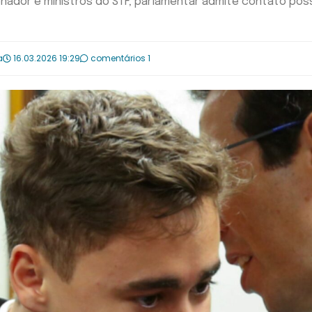
nador e ministros do STF; parlamentar admite contato poss
a
16.03.2026 19:29
comentários 1