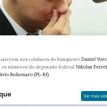
aparecem nos celulares do banqueiro
Daniel Vor
u os números do deputado federal
Nikolas Ferre
ávio Bolsonaro (PL-RJ)
.
aque
Ver mais víd