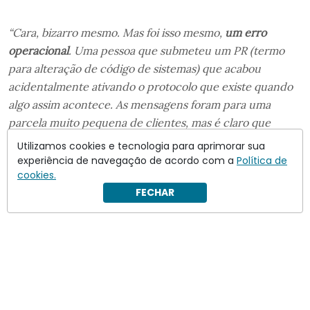
“Cara, bizarro mesmo. Mas foi isso mesmo,
um erro
operacional
. Uma pessoa que submeteu um PR (termo
para alteração de código de sistemas) que acabou
acidentalmente ativando o protocolo que existe quando
algo assim acontece. As mensagens foram para uma
parcela muito pequena de clientes, mas é claro que
causa um transtorno. Pedimos sinceras desculpas a todos
Utilizamos cookies e tecnologia para aprimorar sua
que receberam a informação incorreta. Enfim, mais um
experiência de navegação de acordo com a
Política de
cookies.
aprendizado e já atuamos para que não aconteça de
FECHAR
novo”
, escreveu.