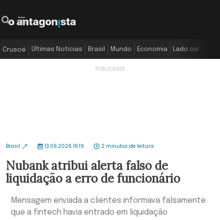
Últimas Notícias
Brasil
Mundo
Economia
Lado oa!
Colu
Crusoé
Brasil
13.06.2026 16:19
2 minutos de leitura
Nubank atribui alerta falso de
liquidação a erro de funcionário
Mensagem enviada a clientes informava falsamente
que a fintech havia entrado em liquidação