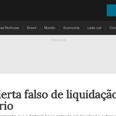
mas Notícias
Brasil
Mundo
Economia
Lado oa!
Col
erta falso de liquidaçã
rio