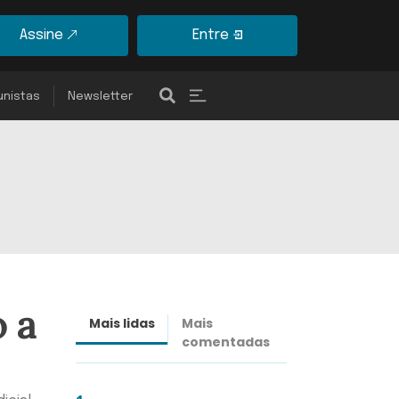
Assine
Entre
unistas
Newsletter
o a
Mais lidas
Mais
Últimas
comentadas
notícias