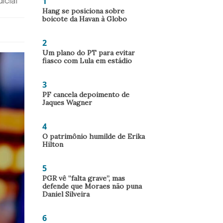
1
icial
Hang se posiciona sobre
boicote da Havan à Globo
2
Um plano do PT para evitar
fiasco com Lula em estádio
3
PF cancela depoimento de
Jaques Wagner
4
O patrimônio humilde de Erika
Hilton
5
PGR vê “falta grave”, mas
defende que Moraes não puna
Daniel Silveira
6