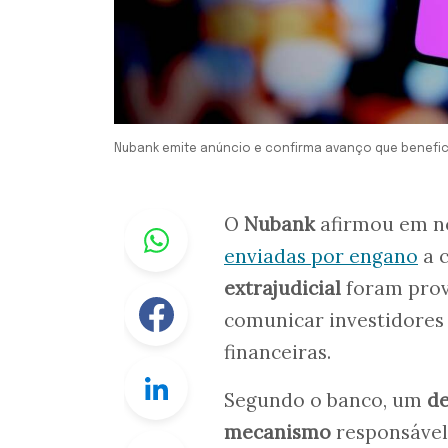
Nubank emite anúncio e confirma avanço que benefici
Whastapp
O
Nubank
afirmou em no
enviadas por engano
a 
extrajudicial
foram prov
Facebook
comunicar investidores 
financeiras.
Linkedin
Segundo o banco, um
de
mecanismo
responsável
Twitter