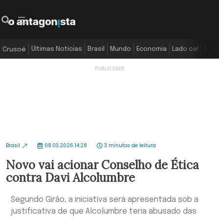
Últimas Notícias
Brasil
Mundo
Economia
Lado oa!
Colu
Crusoé
Brasil
08.03.2026 14:28
3 minutos de leitura
Novo vai acionar Conselho de Ética
contra Davi Alcolumbre
Segundo Girão, a iniciativa será apresentada sob a
justificativa de que Alcolumbre teria abusado das