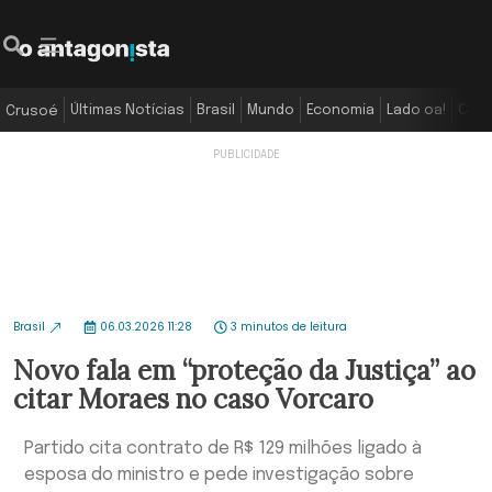
Últimas Notícias
Brasil
Mundo
Economia
Lado oa!
Colu
Crusoé
Brasil
06.03.2026 11:28
3 minutos de leitura
Novo fala em “proteção da Justiça” ao
citar Moraes no caso Vorcaro
Partido cita contrato de R$ 129 milhões ligado à
esposa do ministro e pede investigação sobre