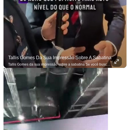
Tallis Gomes Da Sua Impressão Sobre A Sabatina
Tallis Gomes da sua impressão sobre a sabatina Se você busca informação com credibilidade, inscreva-se agora e ative o
p