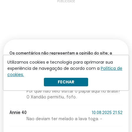
Os comentários não representam a opinião do site; a
responsabilidade pelo conteúdo postado é do autor da
Utilizamos cookies e tecnologia para aprimorar sua
mensagem.
experiência de navegação de acordo com a
Política de
Comentários (3)
cookies.
FECHAR
Marcia Elizabeth Brunetti
11.08.2025 08:04
Por que não veio visitar o papai aqui no Brasil?
O Xandão permitiu, fofo.
Annie 40
10.08.2025 21:52
Nao deviam ter melado a lava toga. -