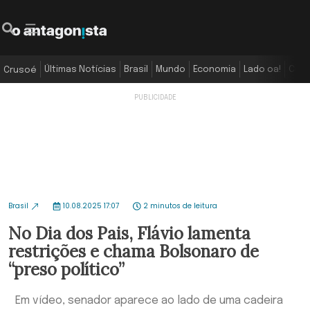
Últimas Notícias
Brasil
Mundo
Economia
Lado oa!
Colu
Crusoé
Brasil
10.08.2025 17:07
2 minutos de leitura
No Dia dos Pais, Flávio lamenta
restrições e chama Bolsonaro de
“preso político”
Em vídeo, senador aparece ao lado de uma cadeira