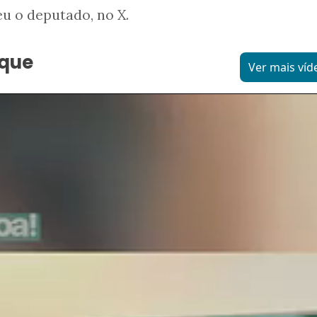
eu o deputado, no X.
aque
Ver mais víd