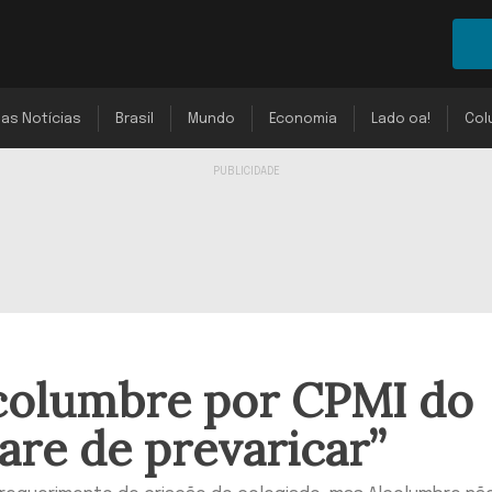
mas Notícias
Brasil
Mundo
Economia
Lado oa!
Col
lcolumbre por CPMI do
are de prevaricar”