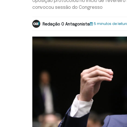
Oposição protocolou no início de fevereiro
convocou sessão do Congresso
5 minutos de leitur
Redação O Antagonista