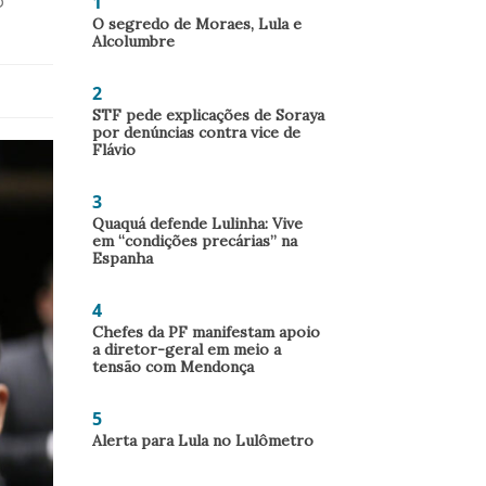
1
o
O segredo de Moraes, Lula e
Alcolumbre
2
STF pede explicações de Soraya
por denúncias contra vice de
Flávio
3
Quaquá defende Lulinha: Vive
em “condições precárias” na
Espanha
4
Chefes da PF manifestam apoio
a diretor-geral em meio a
tensão com Mendonça
5
Alerta para Lula no Lulômetro