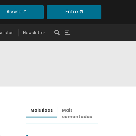
Assine
Entre
unistas
Newsletter
Mais lidas
Mais
Últimas
comentadas
notícias