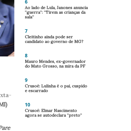
6
Ao lado de Lula, Janones anuncia
“guerra”: “Tirem as crianças da
sala”
7
Cleitinho ainda pode ser
candidato ao governo de MG?
8
Mauro Mendes, ex-governador
do Mato Grosso, na mira da PF
9
Crusoé: Lulinha é o pai, cuspido
e escarrado
exta-
MI)
10
Crusoé: Elmar Nascimento
agora se autodeclara “preto”
Pare