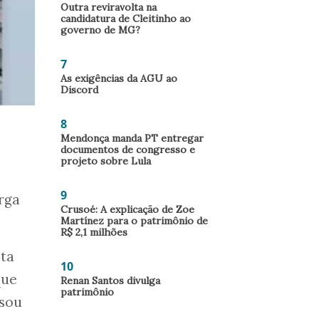
Outra reviravolta na
candidatura de Cleitinho ao
governo de MG?
7
As exigências da AGU ao
Discord
8
Mendonça manda PT entregar
documentos de congresso e
projeto sobre Lula
s
9
rga
Crusoé: A explicação de Zoe
Martínez para o patrimônio de
R$ 2,1 milhões
nta
10
que
Renan Santos divulga
patrimônio
ssou