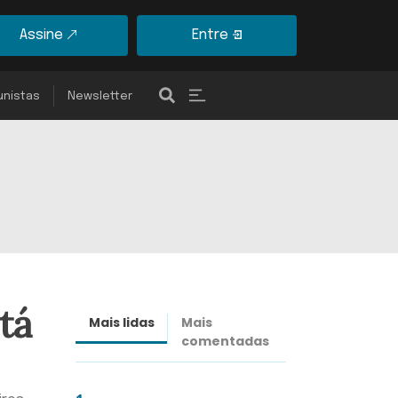
Assine
Entre
unistas
Newsletter
tá
Mais lidas
Mais
Últimas
comentadas
notícias