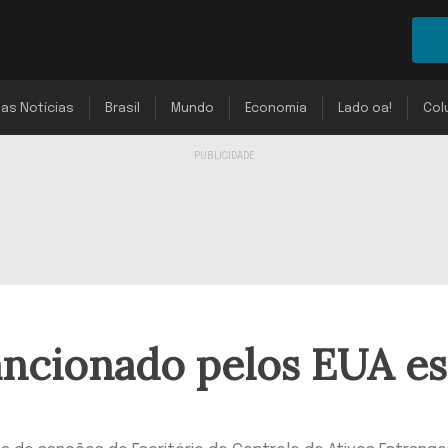
mas Notícias
Brasil
Mundo
Economia
Lado oa!
Col
ancionado pelos EUA es