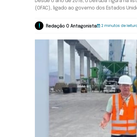
Desde o ano de 2018, o Delruba figura na li
(OFAC), ligado ao governo dos Estados Uni
2 minutos de leitur
Redação O Antagonista