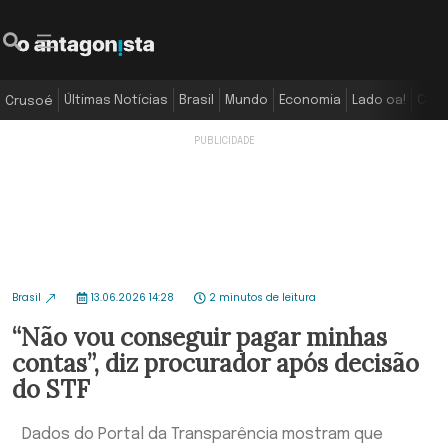
Últimas Notícias
Brasil
Mundo
Economia
Lado oa!
Colu
Crusoé
Brasil
13.06.2026 14:28
2 minutos de leitura
“Não vou conseguir pagar minhas
contas”, diz procurador após decisão
do STF
Dados do Portal da Transparência mostram que