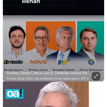
Romeu Zema Critica Lula E Defende Novas Regras Para O STF. #OAntagonista
para não perder nenhuma atualização!
Ouça O Antagonista nos principais 
Romeu Zema critica Lula e defende novas regras para o STF. #OAntagonista Se você busca informação com credibilidade, inscreva-se agora e ative o