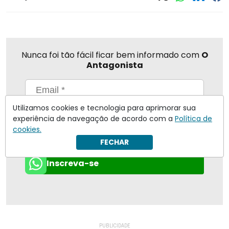
Nunca foi tão fácil ficar bem informado com
O
Antagonista
Utilizamos cookies e tecnologia para aprimorar sua
Eu concordo em receber notificações | Para obter mais
experiência de navegação de acordo com a
Política de
informações reveja nossa
Política de Privacidade
.
cookies.
Enviar
FECHAR
Inscreva-se