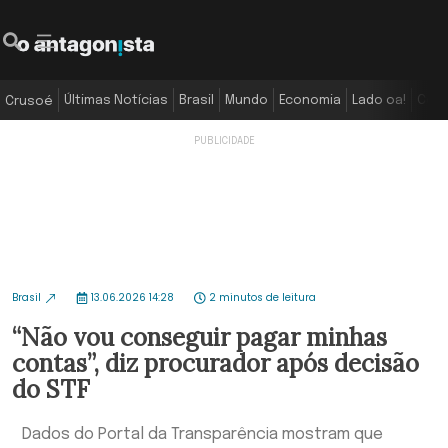
Últimas Notícias
Brasil
Mundo
Economia
Lado oa!
Colu
Crusoé
Brasil
13.06.2026 14:28
2 minutos de leitura
“Não vou conseguir pagar minhas
contas”, diz procurador após decisão
do STF
Dados do Portal da Transparência mostram que