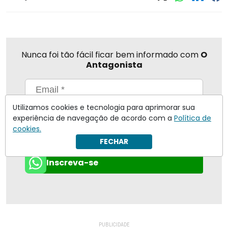
Nunca foi tão fácil ficar bem informado com
O
Antagonista
Utilizamos cookies e tecnologia para aprimorar sua
Eu concordo em receber notificações | Para obter mais
experiência de navegação de acordo com a
Política de
informações reveja nossa
Política de Privacidade
.
cookies.
Enviar
FECHAR
Inscreva-se