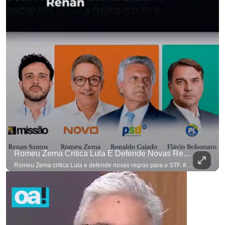
Romeu Zema Critica Lula E Defende Novas Regras Para O STF. #OAntagonista
Romeu Zema critica Lula e defende novas regras para o STF. #OAntagonista Se você busca informação com credibilidade, inscreva-se agora e ative o