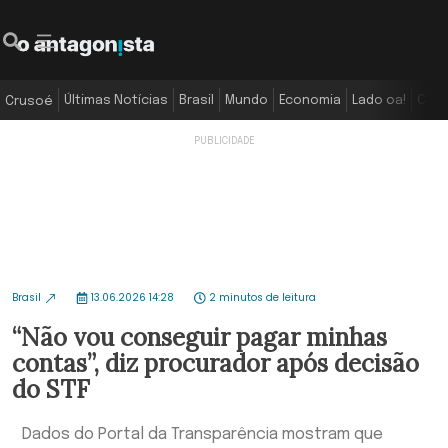
Últimas Notícias
Brasil
Mundo
Economia
Lado oa!
Colu
Crusoé
Brasil
13.06.2026 14:28
2 minutos de leitura
“Não vou conseguir pagar minhas
contas”, diz procurador após decisão
do STF
Dados do Portal da Transparência mostram que