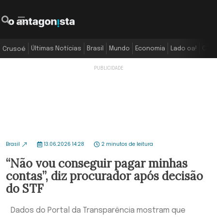
Últimas Notícias
Brasil
Mundo
Economia
Lado oa!
Colu
Crusoé
Brasil
13.06.2026 14:28
2 minutos de leitura
“Não vou conseguir pagar minhas
contas”, diz procurador após decisão
do STF
Dados do Portal da Transparência mostram que