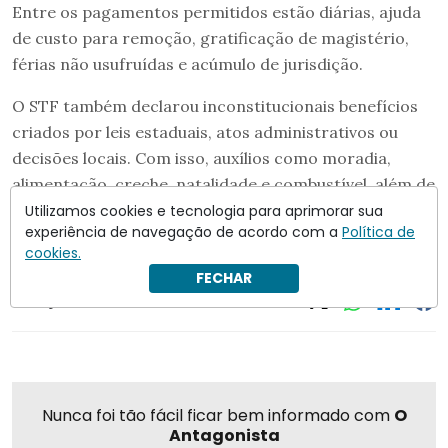
Entre os pagamentos permitidos estão diárias, ajuda
de custo para remoção, gratificação de magistério,
férias não usufruídas e acúmulo de jurisdição.
O STF também declarou inconstitucionais benefícios
criados por leis estaduais, atos administrativos ou
decisões locais. Com isso, auxílios como moradia,
alimentação, creche, natalidade e combustível, além de
algumas gratificações e licenças compensatórias,
Utilizamos cookies e tecnologia para aprimorar sua
experiência de navegação de acordo com a
Política de
deverão ser interrompidos.
cookies.
FECHAR
Compartilhar
Nunca foi tão fácil ficar bem informado com
O
Antagonista