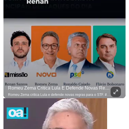
para não perder nenhuma at
Romeu Zema Critica Lula E Defende Novas Regras Para O STF. #OAntagonista
Romeu Zema critica Lula e defende novas regras para o STF. #OAntagonista Se você busca informação com credibilidade, inscreva-se agora e ative o