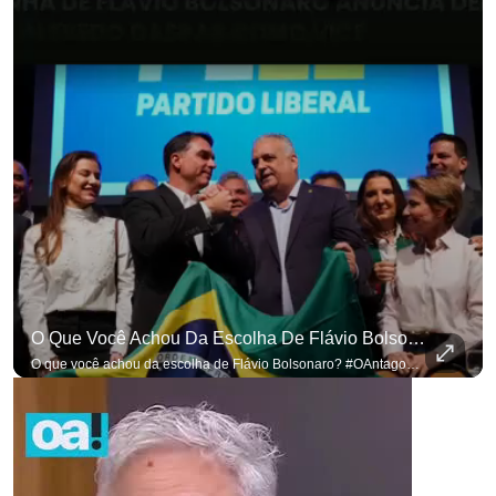
O Que Você Achou Da Escolha De Flávio Bolsonaro? #OAntagonista
O que você achou da escolha de Flávio Bolsonaro? #OAntagonista Se você busca informação com credibilidade, inscreva-se agora e ative o