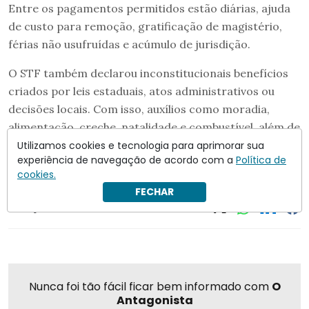
Entre os pagamentos permitidos estão diárias, ajuda
de custo para remoção, gratificação de magistério,
férias não usufruídas e acúmulo de jurisdição.
O STF também declarou inconstitucionais benefícios
criados por leis estaduais, atos administrativos ou
decisões locais. Com isso, auxílios como moradia,
alimentação, creche, natalidade e combustível, além de
algumas gratificações e licenças compensatórias,
Utilizamos cookies e tecnologia para aprimorar sua
experiência de navegação de acordo com a
Política de
deverão ser interrompidos.
cookies.
FECHAR
Compartilhar
Nunca foi tão fácil ficar bem informado com
O
Antagonista