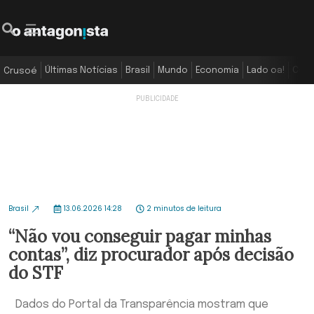
Últimas Notícias
Brasil
Mundo
Economia
Lado oa!
Colu
Crusoé
Brasil
13.06.2026 14:28
2 minutos de leitura
“Não vou conseguir pagar minhas
contas”, diz procurador após decisão
do STF
Dados do Portal da Transparência mostram que