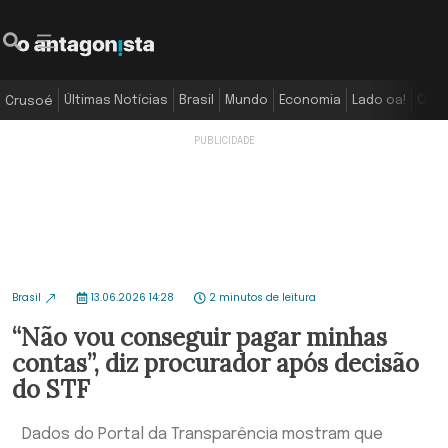
Últimas Notícias
Brasil
Mundo
Economia
Lado oa!
Colu
Crusoé
Brasil
13.06.2026 14:28
2 minutos de leitura
“Não vou conseguir pagar minhas
contas”, diz procurador após decisão
do STF
Dados do Portal da Transparência mostram que