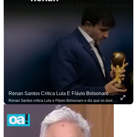
Renan Santos Critica Lula E Flávio Bolsonaro E Diz Que Os Dois São Lados Da Mesma Moeda.
Renan Santos critica Lula e Flávio Bolsonaro e diz que os dois são lados da mesma moeda. #OAntagonista Se você busca informação com credibilidade, inscreva-se agora e ative o