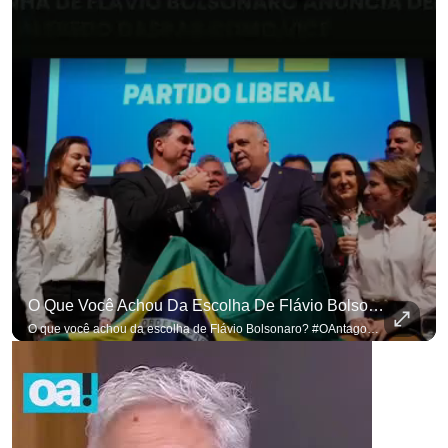
para não perder nenhuma at
O Que Você Achou Da Escolha De Flávio Bolsonaro? #OAntagonista
O que você achou da escolha de Flávio Bolsonaro? #OAntagonista Se você busca informação com credibilidade, inscreva-se agora e ative o