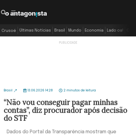
Últimas Notícias
Brasil
Mundo
Economia
Lado oa!
Colu
Crusoé
Brasil
13.06.2026 14:28
2 minutos de leitura
“Não vou conseguir pagar minhas
contas”, diz procurador após decisão
do STF
Dados do Portal da Transparência mostram que