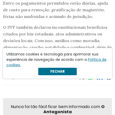
Entre os pagamentos permitidos estão diárias, ajuda
de custo para remoção, gratificação de magistério,
férias não usufruídas e acúmulo de jurisdição.
O STF também declarou inconstitucionais benefícios
criados por leis estaduais, atos administrativos ou
decisões locais. Com isso, auxílios como moradia,
alimentação, creche, natalidade e combustível, além de
algumas gratificações e licenças compensatórias,
Utilizamos cookies e tecnologia para aprimorar sua
experiência de navegação de acordo com a
Política de
deverão ser interrompidos.
cookies.
FECHAR
Compartilhar
Nunca foi tão fácil ficar bem informado com
O
Antagonista