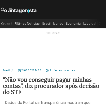
Últimas Notícias
Brasil
Mundo
Economia
Lado oa!
Colu
Crusoé
Brasil
13.06.2026 14:28
2 minutos de leitura
“Não vou conseguir pagar minhas
contas”, diz procurador após decisão
do STF
Dados do Portal da Transparência mostram que