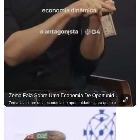
Zema Fala Sobre Uma Economia De Oportunidades Para O Empresário
Zema fala sobre uma economia de oportunidades para que o empresário brasileiro não precise sair do país para manter o crescimento do seu negócio. A primeira Sabatina Presidencial em que as perguntas não vieram de assessores, partidos ou jornalistas. Vieram de uma pesquisa com empresários brasileiros. Imposto, juro, custo de contratar. Cada candidato frente a frente com quem move a economia do país. Se você busca informação com credibilidade, inscreva-se agora e ative o