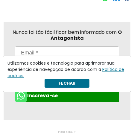
Nunca foi tão fácil ficar bem informado com
O
Antagonista
Utilizamos cookies e tecnologia para aprimorar sua
Eu concordo em receber notificações | Para obter mais
experiência de navegação de acordo com a
Política de
informações reveja nossa
Política de Privacidade
.
cookies.
Enviar
FECHAR
Inscreva-se