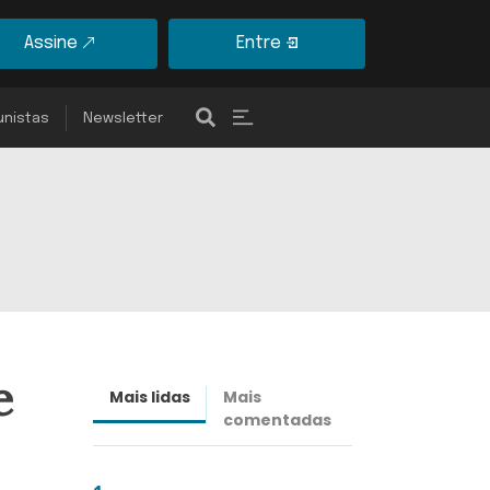
Assine
Entre
unistas
Newsletter
e
Mais lidas
Mais
Últimas
comentadas
notícias