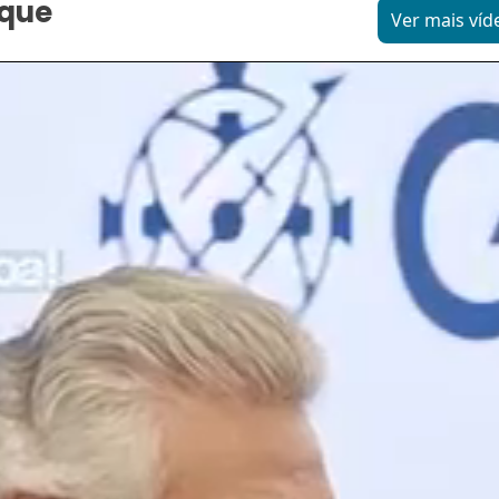
aque
Ver mais víd