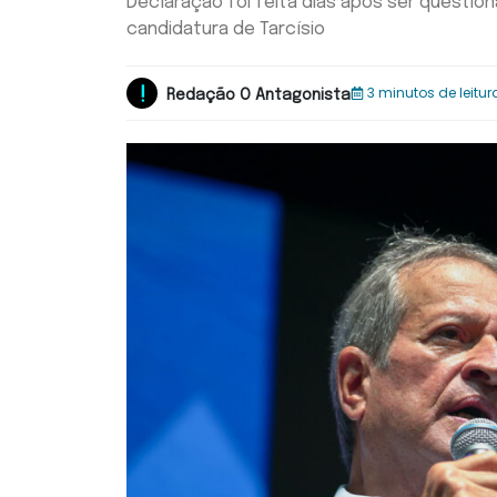
Declaração foi feita dias após ser question
candidatura de Tarcísio
3 minutos de leitur
Redação O Antagonista