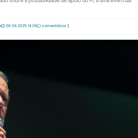
ado sobre a possibilidade de apoio do PL a uma eventual
a
06.09.2025 14:06
comentários 2