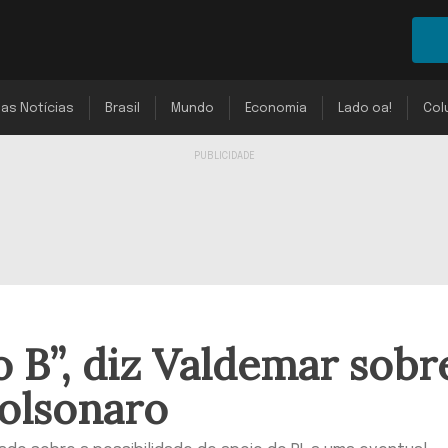
mas Notícias
Brasil
Mundo
Economia
Lado oa!
Col
 B”, diz Valdemar sobr
Bolsonaro